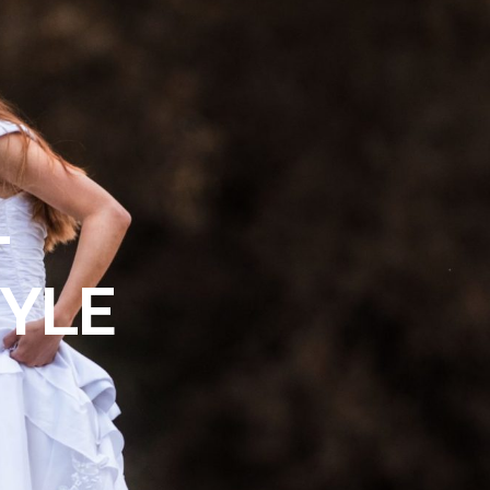
–
TYLE