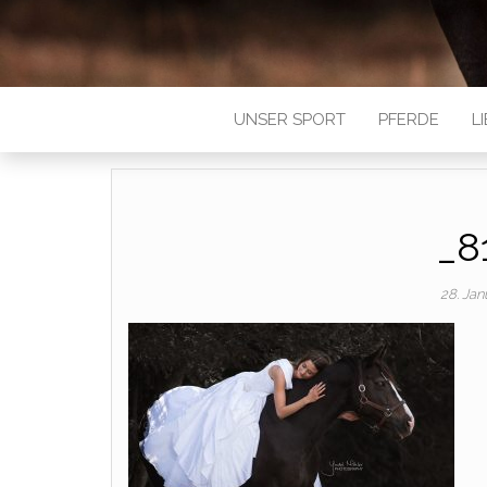
UNSER SPORT
PFERDE
L
_8
28. Ja