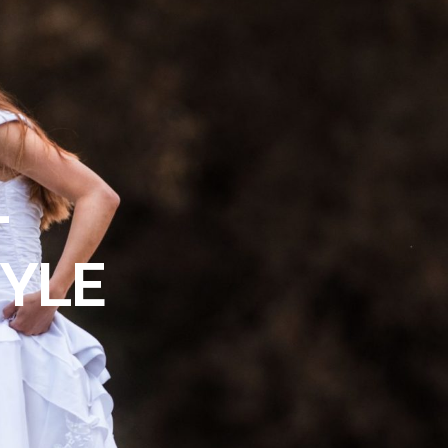
–
TYLE